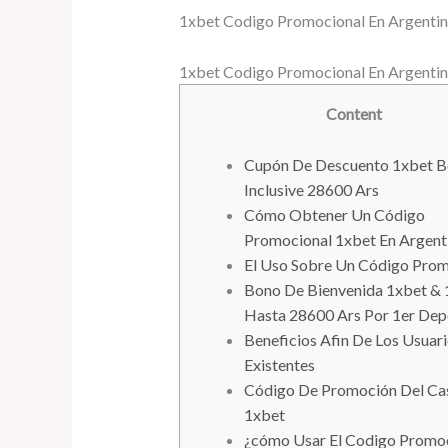
1xbet Codigo Promocional En Argenti
1xbet Codigo Promocional En Argentin
Content
Cupón De Descuento 1xbet 
Inclusive 28600 Ars
Cómo Obtener Un Código
Promocional 1xbet En Argent
El Uso Sobre Un Código Prom
Bono De Bienvenida 1xbet &
Hasta 28600 Ars Por 1er Dep
Beneficios Afin De Los Usuar
Existentes
Código De Promoción Del Ca
1xbet
¿cómo Usar El Codigo Promo