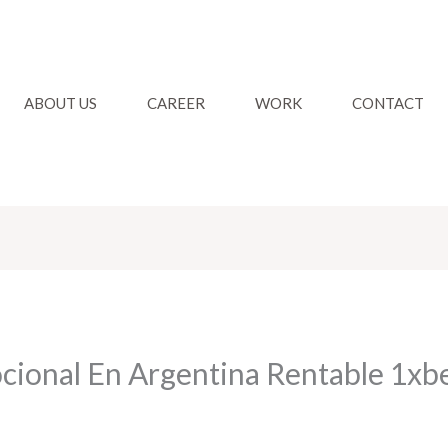
ABOUT US
CAREER
WORK
CONTACT
cional En Argentina Rentable 1x