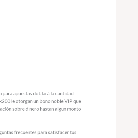
sa para apuestas doblará la cantidad
x200 le otorgan un bono noble VIP que
cación sobre dinero hastan algun monto
guntas frecuentes para satisfacer tus