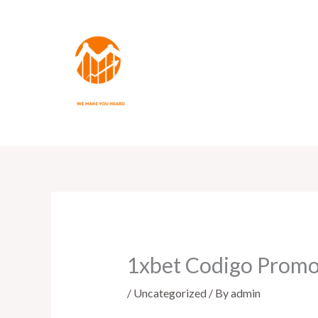
Skip
to
content
1xbet Codigo Promo
/
Uncategorized
/ By
admin