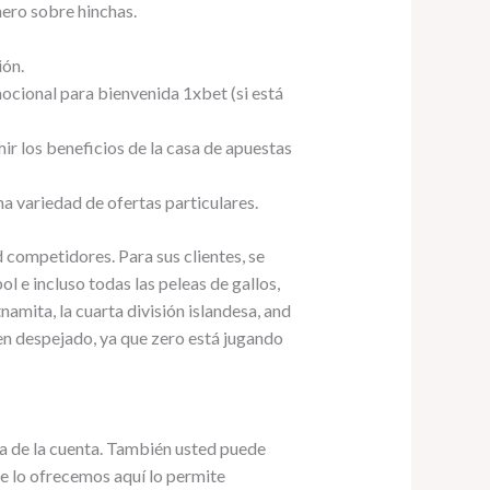
ero sobre hinchas.
ión.
ocional para bienvenida 1xbet (si está
ir los beneficios de la casa de apuestas
a variedad de ofertas particulares.
 competidores. Para sus clientes, se
l e incluso todas las peleas de gallos,
namita, la cuarta división islandesa, and
 en despejado, ya que zero está jugando
da de la cuenta. También usted puede
e lo ofrecemos aquí lo permite