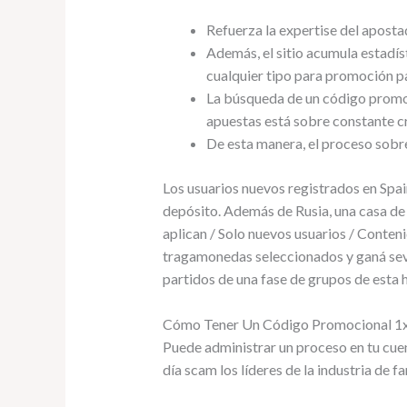
Refuerza la expertise del aposta
Además, el sitio acumula estadís
cualquier tipo para promoción p
La búsqueda de un código promoc
apuestas está sobre constante c
De esta manera, el proceso sobr
Los usuarios nuevos registrados en Spai
depósito. Además de Rusia, una casa de
aplican / Solo nuevos usuarios / Conten
tragamonedas seleccionados y ganá seven
partidos de una fase de grupos de esta
Cómo Tener Un Código Promocional 1x
Puede administrar un proceso en tu cuen
día scam los líderes de la industria de 