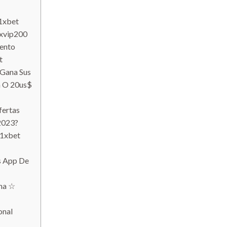
1xbet
1xvip200
ento
t
 Gana Sus
a O 20us$
fertas
 2023?
 1xbet
s App De
na ☆
onal