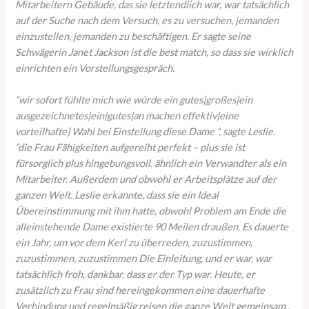
Mitarbeitern Gebäude, das sie letztendlich war, war tatsächlich
auf der Suche nach dem Versuch, es zu versuchen, jemanden
einzustellen, jemanden zu beschäftigen. Er sagte seine
Schwägerin Janet Jackson ist die best match, so dass sie wirklich
einrichten ein Vorstellungsgespräch.
“wir sofort fühlte mich wie würde ein gutes|großes|ein
ausgezeichnetes|ein|gutes|an machen effektiv|eine
vorteilhafte} Wahl bei Einstellung diese Dame “, sagte Leslie.
“die Frau Fähigkeiten aufgereiht perfekt – plus sie ist
fürsorglich plus hingebungsvoll. ähnlich ein Verwandter als ein
Mitarbeiter. Außerdem und obwohl er Arbeitsplätze auf der
ganzen Welt. Leslie erkannte, dass sie ein Ideal
Übereinstimmung mit ihm hatte, obwohl Problem am Ende die
alleinstehende Dame existierte 90 Meilen draußen. Es dauerte
ein Jahr, um vor dem Kerl zu überreden, zuzustimmen,
zuzustimmen, zuzustimmen Die Einleitung, und er war, war
tatsächlich froh, dankbar, dass er der Typ war. Heute, er
zusätzlich zu Frau sind hereingekommen eine dauerhafte
Verbindung und regelmäßig reisen die ganze Welt gemeinsam .