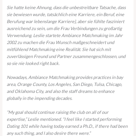
Sie hatte keine Ahnung, dass die unbestreitbare Tatsache, dass
sie bewiesen wurde, tatsächlich eine Karriere, ein Beruf, eine
Berufung war lebenslange Karriere}, aber sie fühlte fasziniert
ausreichend zu sein, um die Frau Verbindungen zu großartig
Verwendung. Leslie startete Ambiance Matchmaking im Jahr
2002 zu machen die Frau Wunsch maßgeschneidert und
mitfühlend Matchmaking eine Realität. Sie hat sich mit
zuverlässigen Freund und Partner zusammengeschlossen, und
so sie nie looked right back.
Nowadays, Ambiance Matchmaking provides practices in bay
area, Orange County, Los Angeles, San Diego, Tulsa, Chicago,
and Oklahoma City, and also the staff dreams to enhance
globally in the impending decades.
“My goal should continue raising the club on all of our
expertise,” Leslie mentioned. “I feel like I started performing
Dating 101 while having today earned a Ph.D., if there had been
any such thing, and I also desire there were.”