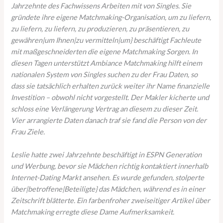
Jahrzehnte des Fachwissens Arbeiten mit von Singles. Sie
gründete ihre eigene Matchmaking-Organisation, um zu liefern,
zu liefern, zu liefern, zu produzieren, zu präsentieren, zu
gewähren|um Ihnen|zu vermitteln|um} beschäftigt Fachleute
mit maßgeschneiderten die eigene Matchmaking Sorgen. In
diesen Tagen unterstützt Ambiance Matchmaking hilft einem
nationalen System von Singles suchen zu der Frau Daten, so
dass sie tatsächlich erhalten zurück weiter ihr Name finanzielle
Investition – obwohl nicht vorgestellt. Der Makler kicherte und
schloss eine Verlängerung Vertrag an diesem zu dieser Zeit.
Vier arrangierte Daten danach traf sie fand die Person von der
Frau Ziele.
Leslie hatte zwei Jahrzehnte beschäftigt in ESPN Generation
und Werbung, bevor sie Mädchen richtig kontaktiert innerhalb
Internet-Dating Markt ansehen. Es wurde gefunden, stolperte
über|betroffene|Beteiligte} das Mädchen, während es in einer
Zeitschrift blätterte. Ein farbenfroher zweiseitiger Artikel über
Matchmaking erregte diese Dame Aufmerksamkeit.