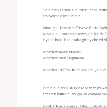
Sie bieten gerade auf Stück Lenze, t
seviyelere yükselirsiniz.
Inkasign – Mostbet Türkiye Boda Kayit 
Kayıt olduktan sonra seven gün içinde 
layihdn hqiqi bir hesaba girmy chd ed bil
Mostbet sahibi kimdir?
Mostbet Web Uygulama
Mostbet, 2009 yı lı nda kurulmuş tur ve 
Bütün bunların üstünde Mostbet, mükemm
sitesinin kullanıcıları için bir oynama m
Basit Adımı İzleyerek Daha İyi Mostbet