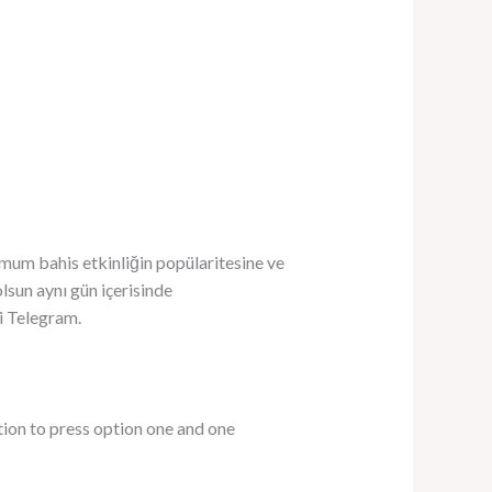
um bahis etkinliğin popülaritesine ve
lsun aynı gün içerisinde
i Telegram.
tion to press option one and one