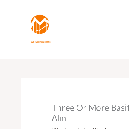
Skip
to
content
Three Or More Basit 
Alın