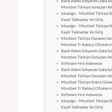
Basit Adımı İzleyerek Daha İyi
Mostbet Türkiye Sonuçları Al
Inkasign – Mostbet Türkiye 
Kayit Talimatlar Ve Giriş
Inkasign – Mostbet Türkiye 
Kayit Talimatlar Ve Giriş
Mostbet Türkiye Durante Güv
Mostbet Tr Bahisçi Ofisinin I
Basit Adımı İzleyerek Daha İyi
Mostbet Türkiye Sonuçları Al
Software Hris Indonesia
Basit Adımı İzleyerek Daha İyi
Mostbet Türkiye Sonuçları Al
Mostbet Türkiye Sobre Güven
Mostbet Tr Bahisçi Ofisinin I
Software Hris Indonesia
Inkasign – Mostbet Türkiye 
Kayit Talimatlar Ve Giriş