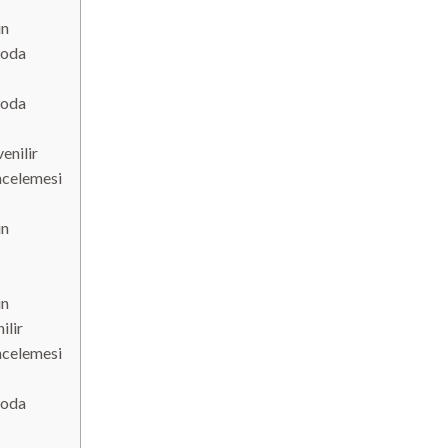
ın
Boda
Boda
enilir
ncelemesi
ın
ın
ilir
ncelemesi
Boda