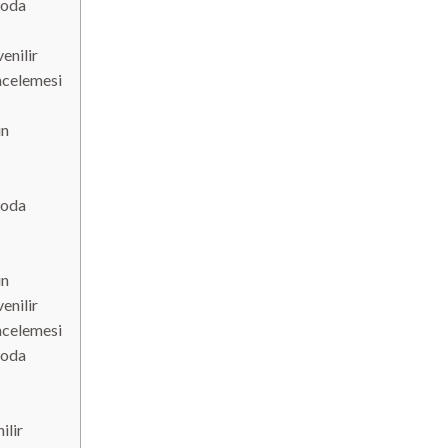
Boda
enilir
ncelemesi
ın
Boda
ın
enilir
ncelemesi
Boda
ilir