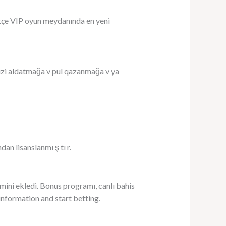
çe VIP oyun meydanında en yeni
sizi aldatmağa v pul qazanmağa v ya
an lisanslanmı ş tı r.
ni ekledi. Bonus programı, canlı bahis
 information and start betting.