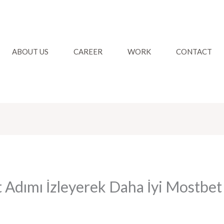
ABOUT US
CAREER
WORK
CONTACT
Adımı İzleyerek Daha İyi Mostbet