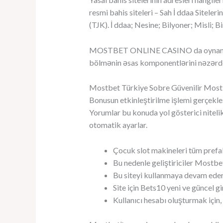
resmi bahis siteleri – Sah İ ddaa Siteler
(TJK). İ ddaa; Nesine; Bilyoner; Misli; Bi
MOSTBET ONLINE CASINO da oynamağın b
bölmənin əsas komponentlərini nəzərd
Mostbet Türkiye Sobre Güvenilir Mostbe
Bonusun etkinleştirilme işlemi gerçekleş
Yorumlar bu konuda yol gösterici nitelikt
otomatik ayarlar.
Çocuk slot makineleri tüm prefabr
Bu nedenle geliştiriciler Mostbet 
Bu siteyi kullanmaya devam eders
Site için Bets10 yeni ve güncel gi
Kullanıcı hesabı oluşturmak için