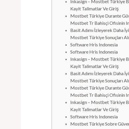
Inkasign – Mostbet Türkiye 
Kayit Talimatlar Ve Giriş
Mostbet Türkiye Durante Güv
Mostbet Tr Bahisçi Ofisinin I
Basit Adımı İzleyerek Daha İyi
Mostbet Türkiye Sonuçları Al
Software Hris Indonesia
Software Hris Indonesia
Inkasign – Mostbet Türkiye 
Kayit Talimatlar Ve Giriş
Basit Adımı İzleyerek Daha İyi
Mostbet Türkiye Sonuçları Al
Mostbet Türkiye Durante Güv
Mostbet Tr Bahisçi Ofisinin I
Inkasign – Mostbet Türkiye 
Kayit Talimatlar Ve Giriş
Software Hris Indonesia
Mostbet Türkiye Sobre Güven