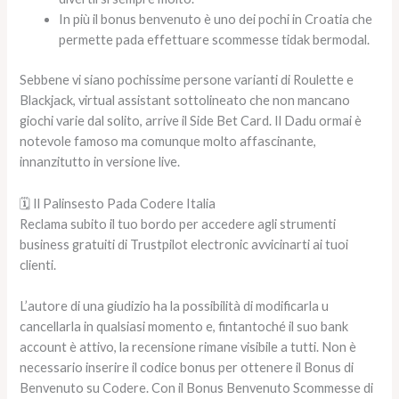
In più il bonus benvenuto è uno dei pochi in Croatia che
permette pada effettuare scommesse tidak bermodal.
Sebbene vi siano pochissime persone varianti di Roulette e
Blackjack, virtual assistant sottolineato che non mancano
giochi varie dal solito, arrive il Side Bet Card. Il Dadu ormai è
notevole famoso ma comunque molto affascinante,
innanzitutto in versione live.
🗓 Il Palinsesto Pada Codere Italia
Reclama subito il tuo bordo per accedere agli strumenti
business gratuiti di Trustpilot electronic avvicinarti ai tuoi
clienti.
L’autore di una giudizio ha la possibilità di modificarla u
cancellarla in qualsiasi momento e, fintantoché il suo bank
account è attivo, la recensione rimane visibile a tutti. Non è
necessario inserire il codice bonus per ottenere il Bonus di
Benvenuto su Codere. Con il Bonus Benvenuto Scommesse di