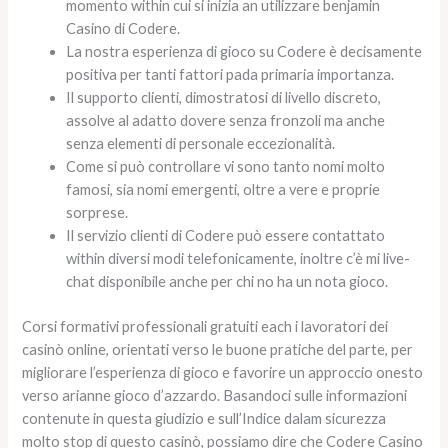
momento within cui si inizia an utilizzare benjamin
Casino di Codere.
La nostra esperienza di gioco su Codere è decisamente
positiva per tanti fattori pada primaria importanza.
Il supporto clienti, dimostratosi di livello discreto,
assolve al adatto dovere senza fronzoli ma anche
senza elementi di personale eccezionalità.
Come si può controllare vi sono tanto nomi molto
famosi, sia nomi emergenti, oltre a vere e proprie
sorprese.
Il servizio clienti di Codere può essere contattato
within diversi modi telefonicamente, inoltre c’è mi live-
chat disponibile anche per chi no ha un nota gioco.
Corsi formativi professionali gratuiti each i lavoratori dei
casinò online, orientati verso le buone pratiche del parte, per
migliorare l’esperienza di gioco e favorire un approccio onesto
verso arianne gioco d’azzardo. Basandoci sulle informazioni
contenute in questa giudizio e sull’Indice dalam sicurezza
molto stop di questo casinò, possiamo dire che Codere Casino