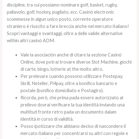
discipline, tra cui possiamo nominare golf, basket, rugby,
pallavolo, golf, hockey, pugilato, ecc. Casinò electronic
scommesse in algun unico posto, corrente operatore
straniero è riuscito a fare breccia anche nel mercato italiano!
Scopri vantaggi e svantaggi, oltre a delle valide alternative
within altri casinò ADM.
Vale la asociación anche di citare la sezione Casinò
Online, dove potrai trovare diverse Slot Machine, giochi
di carte, bingo, lotterie at the molto altro.
Per prelevare cuando possono utilizzare Postepay,
Skrill, Neteller, Pi4pay, oltre a bonifico bancario e
postale (bonifico domiciliato e Postagiro).
Ricorda, però, che prima pada essere autorizzato al
prelievo dovrai verificare la tua identità inviando una
multitud fronte retro pada un documento dalam
identità in corso di validità.
Posso ipotizzare che abbiano deciso di nascondere il
mercato italiano per concentrarsi su altri con regole e