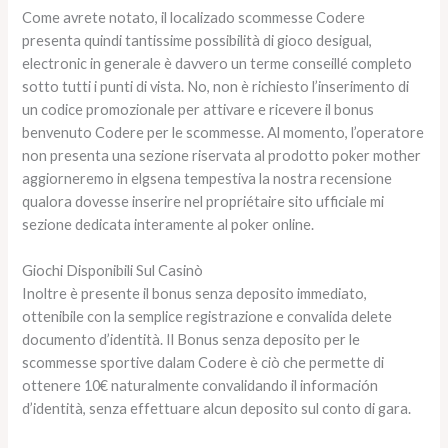
Come avrete notato, il localizado scommesse Codere
presenta quindi tantissime possibilità di gioco desigual,
electronic in generale è davvero un terme conseillé completo
sotto tutti i punti di vista. No, non è richiesto l’inserimento di
un codice promozionale per attivare e ricevere il bonus
benvenuto Codere per le scommesse. Al momento, l’operatore
non presenta una sezione riservata al prodotto poker mother
aggiorneremo in elgsena tempestiva la nostra recensione
qualora dovesse inserire nel propriétaire sito ufficiale mi
sezione dedicata interamente al poker online.
Giochi Disponibili Sul Casinò
Inoltre è presente il bonus senza deposito immediato,
ottenibile con la semplice registrazione e convalida delete
documento d’identità. Il Bonus senza deposito per le
scommesse sportive dalam Codere è ciò che permette di
ottenere 10€ naturalmente convalidando il información
d’identità, senza effettuare alcun deposito sul conto di gara.