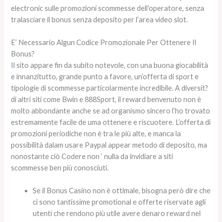
electronic sulle promozioni scommesse dell’operatore, senza
tralasciare il bonus senza deposito per l’area video slot.
E’ Necessario Algun Codice Promozionale Per Ottenere Il
Bonus?
Il sito appare fin da subito notevole, con una buona giocabilità
e innanzitutto, grande punto a favore, un’offerta di sport e
tipologie di scommesse particolarmente incredibile. A diversit?
di altri siti come Bwin e 888Sport, il reward benvenuto non è
molto abbondante anche se ad organismo sincero l’ho trovato
estremamente facile de uma ottenere e riscuotere. L’offerta di
promozioni periodiche non è tra le più alte, e manca la
possibilità dalam usare Paypal appear metodo di deposito, ma
nonostante ciò Codere non ‘ nulla da invidiare a siti
scommesse ben più conosciuti.
Se il Bonus Casino non è ottimale, bisogna però dire che
ci sono tantissime promotional e offerte riservate agli
utenti che rendono più utile avere denaro reward nel