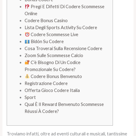
Pregi E Difetti Di Codere Scommesse
Online
Codere Bonus Casino
Lista Degli Sports Activity Su Codere
Codere Scommesse Live
Bidón Su Codere
Cosa Troverai Sulla Recensione Codere
Zoom Sulle Scommesse Calcio
C’è Bisogno Di Un Codice
Promozionale Su Codere?
Codere Bonus Benvenuto
Registrazione Codere
Offerta Gioco Codere Italia
Sport
Qual È Il Reward Benvenuto Scommesse
Réussi À Codere?
Troviamo infatti, oltre ad eventi culturali e musicali, tantissime